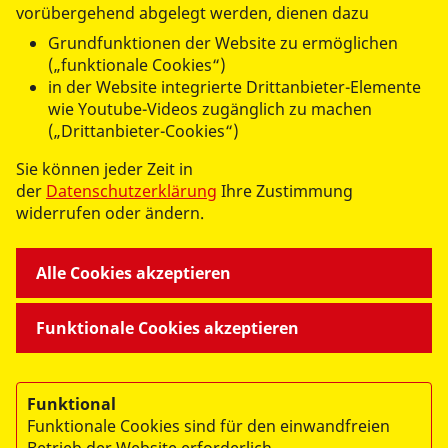
vorübergehend abgelegt werden, dienen dazu
Grundfunktionen der Website zu ermöglichen
(„funktionale Cookies“)
in der Website integrierte Drittanbieter-Elemente
wie Youtube-Videos zugänglich zu machen
(„Drittanbieter-Cookies“)
Sie können jeder Zeit in
der
Datenschutzerklärung
Ihre Zustimmung
widerrufen oder ändern.
© 2026 ASB Regionalverband Berlin-Nordwest e.V.
Impressum
Alle Cookies akzeptieren
Datenschutz
AGB
Funktionale Cookies akzeptieren
Funktional
Funktionale Cookies sind für den einwandfreien